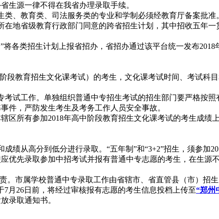
外省生源一律不得在我省办理录取手续。
类、教育类、司法服务类的专业和学制必须经教育厅备案批准
地省级教育行政部门同意的跨省招生计划，其中招收五年一贯制
各类招生计划上报省招办，省招办通过该平台统一发布2018年
省高中阶段教育招生文化课考试）的考生，文化课考试时间、考试科目
考试工作。单独组织普通中专招生考试的招生部门要严格按照
弊事件，严防发生考生及考务工作人员安全事故。
区所有参加2018年高中阶段教育招生文化课考试的考生成绩上
从高分到低分进行录取。“五年制”和“3+2”招生，须参加2
校应优先录取参加中招考试并报有普通中专志愿的考生，在生源
办负责。市属学校普通中专录取工作由省辖市、省直管县（市）招
于7月26日前，将经过审核报有志愿的考生信息投档上传至
“郑州
发放录取通知书。