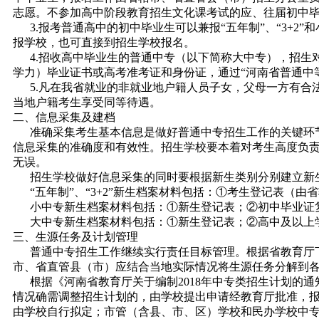
志愿。不参加高中阶段教育招生文化课考试的应、往届初中毕
3.报考普通高中的初中毕业生可以兼报“五年制”、“3+2
报学校，也可直接到招生学校报名。
4.招收高中毕业生的普通中专（以下简称大中专），招生
学力）毕业证书或高考准考证和身份证，通过“河南省普通中
5.凡在我省就业的非就业地户籍人员子女，父母一方有合
当地户籍考生享受同等待遇。
二、信息采集及建档
准确采集考生基本信息是做好普通中专招生工作的关键环节
信息采集的准确度和有效性。招生学校要本着对考生高度负
无误。
招生学校做好信息采集的同时要根据新生类别分别建立新
“五年制”、“3+2”新生档案材料包括：①考生登记表（
小中专新生档案材料包括：①新生登记表；②初中毕业证
大中专新生档案材料包括：①新生登记表；②高中及以上学
三、生源任务及计划管理
普通中专招生工作继续实行责任目标管理。根据省教育厅下
市、省直管县（市）应结合当地实际情况将生源任务分解到
根据《河南省教育厅关于编制2018年中专类招生计划的通知
情况确需调整招生计划的，由学校提出申请经教育厅批准，
由学校自行拟定；市管（含县、市、区）学校和民办学校中专