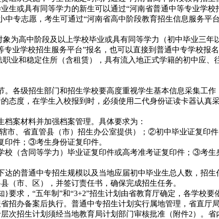
业生或具有同等学力的新生可以通过“河南省普通中等专业学校
”和小中专志愿，考生可通过“河南省高中阶段教育招生信息服务平
对象为高中阶段及以上学校毕业或具有同等学力（初中毕业三年
等专业学校招生服务平台”报名，也可以直接到普通中专学校报
法职业和稳定住所（含租赁），具有流入地正式学籍的初中应、
。各级招生部门和招生学校要高度重视学生基本信息采集工作
责的态度，在学生入校报到时，必须使用二代身份证读卡器认真
生档案材料并加强档案管理。具体要求为：
由省辖市、省直管县（市）招生办公室提供）；②初中毕业证复印
复印件；③考生身份证复印件。
校（含同等学力）毕业证复印件或高考准考证复印件；③考生
达的普通中专招生规模以及当地应届初中毕业生总人数，招生任
各县（市、区），并签订责任书，确保完成招生任务。
}要求，“五年制”和“3+2”招生计划由省教育厅确定，各学校
报省招办备案后执行。普通中专招生计划实行属地管理，省直厅
层次招生计划须经当地教育局计划部门审核批准（附件2）。省