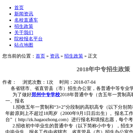
首页
新闻资讯
名校直通车
招生政策
关于我们
院校报名平台
站点地图
您当前的位置：
首页
»
资讯
»
招生政策
» 正文
2018年中专招生政策
作者： 浏览次数：1次 时间：2018-07-04
各省辖市、省直管县（市）招生办公室，各普通中等专业
为了做好
郑州中专学校
2018年普通中专（含五年一贯制
一、报名
1.招收五年一贯制和“3+2”分段制的高职高专（以下分别简
年龄原则上不超过18周岁（2000年9月1日后出生）。报
台”（ http://zk.hagaozhong.com）进行报名和填报志
2.招收初中毕业生的普通中专（以下简称小中专），招生对象
中毕业生，报名工作由省辖市、省直管县（市）招生办公室负