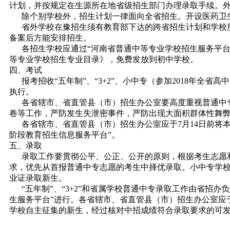
计划，并按规定在生源所在地省级招生部门办理录取手续。
除个别学校外，招生计划一律面向全省招生。开设医药卫生
省外学校在豫招生须有教育部下达的跨省招生计划和学校所在
备案后方能安排招生。
各招生学校应通过“河南省普通中等专业学校招生服务平台”将
等专业学校招生专业目录》，免费发放到初中学校。
四、考试
报考招收“五年制”、“3+2”、小中专（参加2018年全
执行。
各省辖市、省直管县（市）招生办公室要高度重视普通中专
卷等工作，严防发生失泄密事件，严防出现大面积群体性舞
各省辖市、省直管县（市）招生办公室应于7月14日前将本辖
阶段教育招生信息服务平台”。
五、录取
录取工作要贯彻公平、公正、公开的原则，根据考生志愿和成绩
求，优先从首报普通中专志愿的考生中择优录取。小中专学
业证录取新生。
“五年制”、“3+2”和省属学校普通中专录取工作由省招
生服务平台”进行。各省辖市、省直管县（市）招生办公室应
学校自主征集的新生，经过核对中招成绩符合录取要求的可