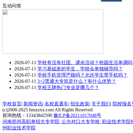
互动问答
2026-07-11
学校有没有社团、课余活动？校园生活单调吗
2026-07-11
学习基础差的学生，学校会单独辅导吗？
2026-07-11
学校手机管理严格吗？允许学生带手机吗？
2026-07-11
3+2贯通大专班是什么？有什么优势？
2026-07-11
学校王牌热门专业是哪几个？
学校首页
|
新闻资讯
|
名校直通车
|
招生政策
|
关于我们
|
院校报名
(c)2008-2025 hnszzxx.com All Rights Reserved
咨询热线：13343842590
豫ICP备20211017048号
河南郑州高职单招大专学院_公办对口大专学校_职业技术学院
州职业技术学院