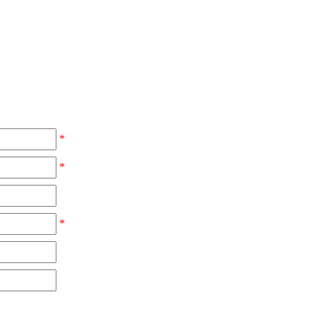
*
*
*